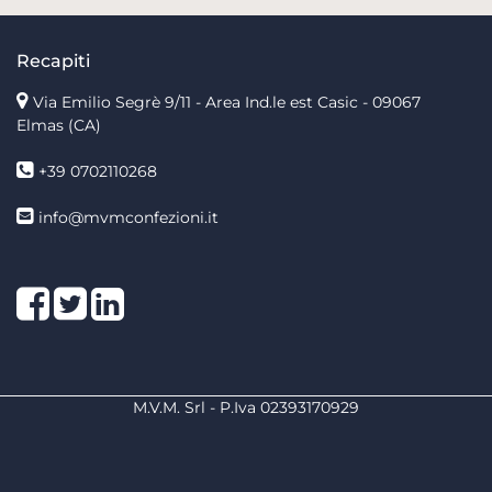
Recapiti
Via Emilio Segrè 9/11
- Area Ind.le est Casic - 09067
Elmas (CA)
+39 0702110268
info@mvmconfezioni.it
Facebook
Twitter
LinkedIn
M.V.M. Srl - P.Iva 02393170929